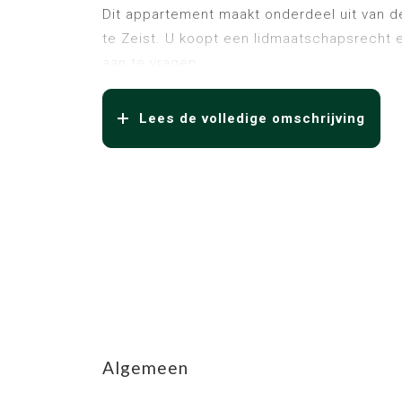
Dit appartement maakt onderdeel uit van de
te Zeist. U koopt een lidmaatschapsrecht e
aan te vragen.
De beschermde omgeving door de inpandige
dit appartement een toonbeeld voor ‘bijzon
Lees de volledige omschrijving
Voor meer informatie omtrent het wonen in 
uitgebreide site te bezoeken op servicefla
Indeling appartement: hal, aparte keuken me
inbouwkast, woonkamer met deur naar balk
met tevens een deur naar het balkon, ver
voor wasmachine. Inclusief berging in het s
In de fietsenstalling heeft u een eigen laad
Kenmerken
parkeergelegenheid op eigen terrein. Een l
In de woongemeenschap is het normaal om e
Algemeen
dit gebeurt voornamelijk in de tuinkamer, 