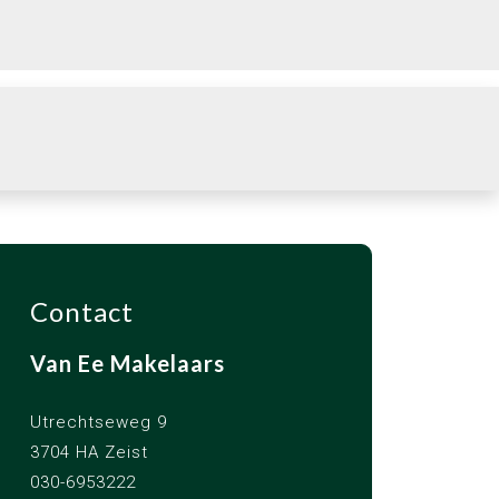
Contact
Van Ee Makelaars
Utrechtseweg 9
3704 HA Zeist
030-6953222