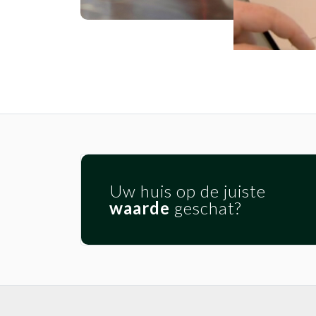
Uw huis op de juiste
waarde
geschat?