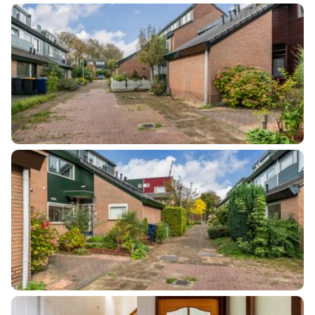
Aantal kamers
4 kamers (3 slaapkamers)
Aantal badkamers
1 badkamer
Aantal woonlagen
3
Energie
Energielabel
B
Isolatie
Gedeeltelijk dubbel glas
Verwarming
Cv ketel
Warm water
Cv ketel