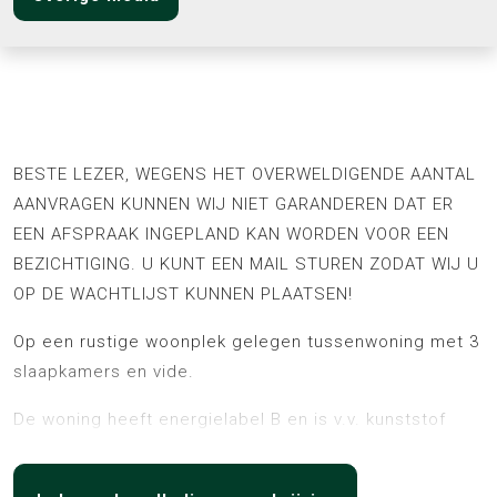
Omschrijving
BESTE LEZER, WEGENS HET OVERWELDIGENDE AANTAL
AANVRAGEN KUNNEN WIJ NIET GARANDEREN DAT ER
EEN AFSPRAAK INGEPLAND KAN WORDEN VOOR EEN
BEZICHTIGING. U KUNT EEN MAIL STUREN ZODAT WIJ U
OP DE WACHTLIJST KUNNEN PLAATSEN!
Op een rustige woonplek gelegen tussenwoning met 3
slaapkamers en vide.
De woning heeft energielabel B en is v.v. kunststof
kozijnen met HR ++ beglazing.