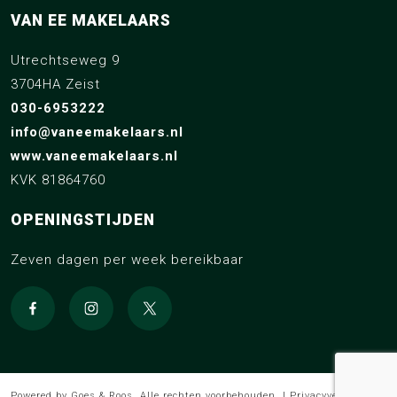
VAN EE MAKELAARS
Utrechtseweg 9
3704HA Zeist
030-6953222
info@vaneemakelaars.nl
www.vaneemakelaars.nl
KVK 81864760
OPENINGSTIJDEN
Zeven dagen per week bereikbaar
Powered by
Goes & Roos
.
Alle rechten voorbehouden
. |
Privacyverklaring