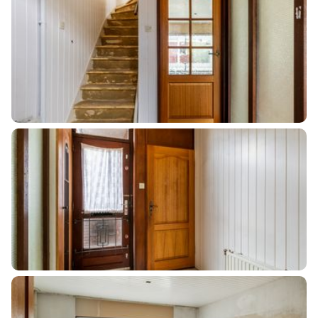
Kadastrale gegevens
Perceelnaam
Zeist N 3626
Oppervlakte
126 m²
Eigendomssituatie
Volle eigendom
Perceel
ZEI00-N-3626
Buitenruimte
Tuin
Achtertuin, voortuin
Achtertuin
40 m²