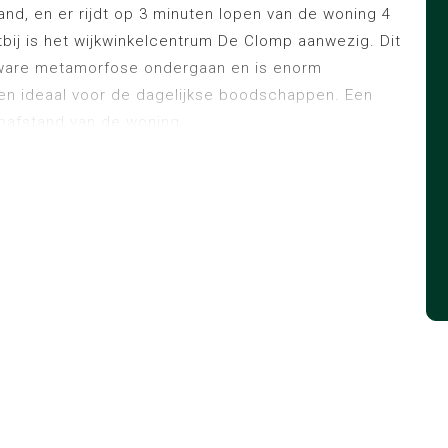
stand, en er rijdt op 3 minuten lopen van de woning 4
tbij is het wijkwinkelcentrum De Clomp aanwezig. Dit
 ware metamorfose ondergaan en is enorm
n ideaal voor de dagelijkse boodschappen. Een
pafstand van de woning.
tot de woonkamer met mooie nette eiken houten
 van de woning met gezellige houtkachel en
el van openslaande deuren de achtertuin te
 heeft een L-vormige hoekopstelling en is aan de
en deur naar de tuin. De keuken is voorzien van
kookplaat, afzuigkap, koelkast (uit 2020),
) en een aansluiting voor een eventueel toekomstige