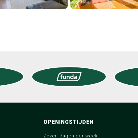
telijk dubbel glas, vloerisolatie
el, gashaard
el
tuin, voortuin
OPENINGSTIJDEN
est
Zeven dagen per week