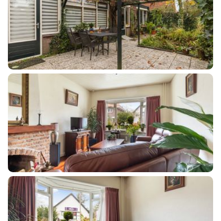
Tuin
Achtertuin, voortuin, zijtuin
Achtertuin
66 m²
Ligging tuin
Zuid