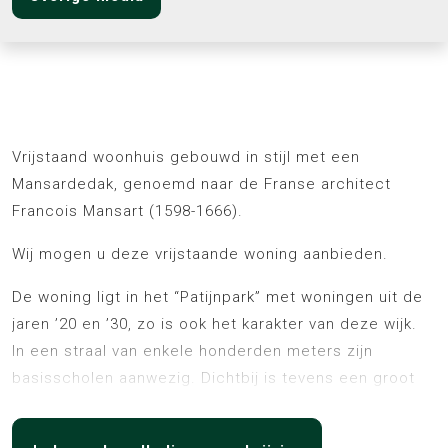
Omschrijving
Vrijstaand woonhuis gebouwd in stijl met een
Mansardedak, genoemd naar de Franse architect
Francois Mansart (1598-1666).
Wij mogen u deze vrijstaande woning aanbieden.
De woning ligt in het “Patijnpark” met woningen uit de
jaren ’20 en ’30, zo is ook het karakter van deze wijk.
In een straal van enkele honderden meters zijn
basisscholen aanwezig. Dichtbij is tevens een groot
speelveld en openbaar vervoer.
Ook het Van Lennepplantsoen met Pentanque baan is