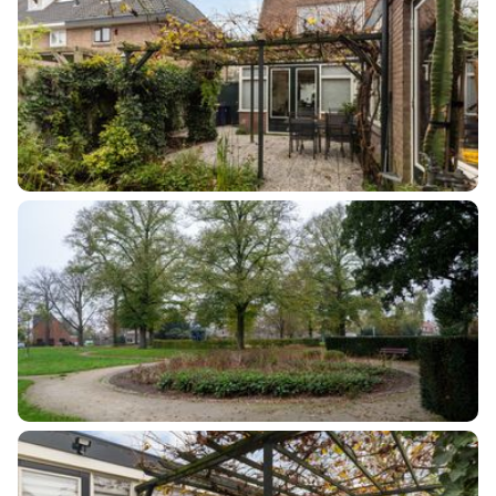
Cv-ketel
Intergas HRE (gas gestookt
combiketel uit 2024,
eigendom)
Kadastrale gegevens
Perceelnaam
Zeist M 4544
Oppervlakte
264 m²
Eigendomssituatie
Volle eigendom
Perceel
ZEI00-M-4544
Buitenruimte