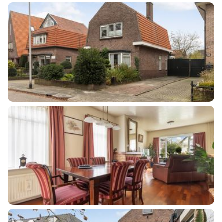
Aantal kamers
6 kamers (3 slaapkamers)
Aantal badkamers
1 badkamer
Badkamervoorzieningen
Douche, toilet, wastafel
Aantal woonlagen
4
Energie
Energielabel
E
Verwarming
Cv ketel
Warm water
Cv ketel