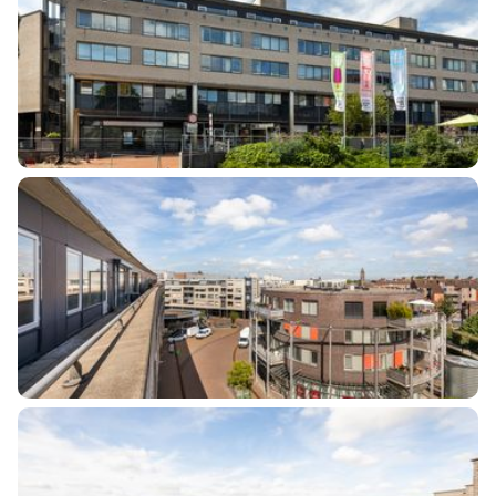
Badkamervoorzieningen
Douche, toilet
Aantal woonlagen
1
Energie
Verwarming
Cv ketel
Warm water
Cv ketel