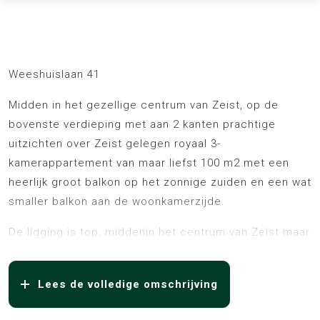
Omschrijving
Weeshuislaan 41
Midden in het gezellige centrum van Zeist, op de
bovenste verdieping met aan 2 kanten prachtige
uitzichten over Zeist gelegen royaal 3-
kamerappartement van maar liefst 100 m2 met een
heerlijk groot balkon op het zonnige zuiden en een wat
smaller balkon aan de woonkamerzijde.
De ligging is top, middenin het centrum van Zeist maar
toch op een rustige locatie. Buiten staat u direct in
het winkelhart van de stad met een groot en divers
Lees de volledige omschrijving
winkelaanbod, met o.a. een Albert Heijn, Hema en
diverse horecafaciliteiten en de markt op donderdag