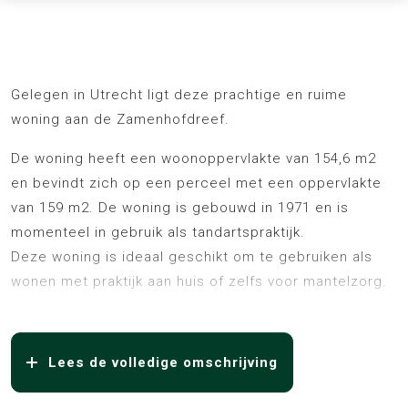
Omschrijving
Gelegen in Utrecht ligt deze prachtige en ruime
woning aan de Zamenhofdreef.
De woning heeft een woonoppervlakte van 154,6 m2
en bevindt zich op een perceel met een oppervlakte
van 159 m2. De woning is gebouwd in 1971 en is
momenteel in gebruik als tandartspraktijk.
Deze woning is ideaal geschikt om te gebruiken als
wonen met praktijk aan huis of zelfs voor mantelzorg.
Hip wonen in Utrecht. Dat kan goed in deze buurt.
Zamenhofdreef 22 is gelegen in de wijk Overvecht en
Lees de volledige omschrijving
omgeving. De buurt heeft naar verhouding veel jonge
inwoners van tussen de 25 en 44 jaar. Verder is het