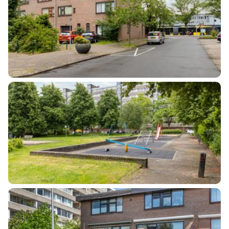
Aantal badkamers
1 badkamer
Badkamervoorzieningen
Douche, toilet, wastafel
Aantal woonlagen
3
Energie
Verwarming
Cv ketel
Warm water
Cv ketel
Kadastrale gegevens
Perceelnaam
Utrecht H 970