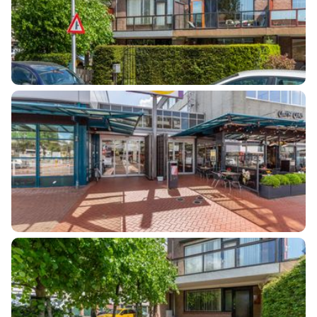
Oppervlakte
159 m²
Eigendomssituatie
Volle eigendom
Perceel
UTT00-H-970
Buitenruimte
Tuin
Voortuin